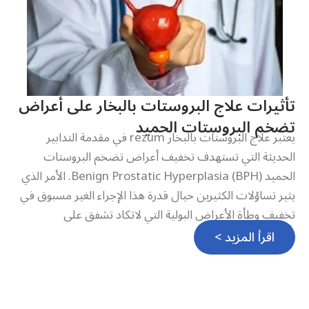
تأثيرات علاج البروستات بالبخار على أعراض
تضخم البروستات الحميد
يعتبر علاج البروستات بالبخار rezum في مقدمة التدابير
الحديثة التي تستهدف تخفيف أعراض تضخم البروستات
الحميد Benign Prostatic Hyperplasia (BPH). الأمر الذي
يثير تساؤلات الكثيرين حيال قدرة هذا الإجراء الغير مسبوق في
تخفيف وطأة الأعراض البولية التي لاتكاد تشفق على
اقرأ المزيد >