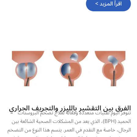
اقرأ المزيد >
الفرق بين التقشير بالليزر والتجريف الحراري
تتوفر اليوم تقنيات متعددة وفعّالة لعلاج تضخم البروستات
الحميد (BPH)، الذي يعد من المشكلات الصحية الشائعة بين
الرجال، خاصة مع التقدم في العمر. يتسم هذا النوع من التضخم