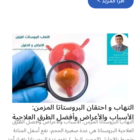
اقرأ المزيد >
التهاب و احتقان البروستاتا المزمن:
الأسباب والأعراض وأفضل الطرق العلاجية
التهاب البروستاتا المزمن: الأسباب والأعراض وأفضل الطرق
العلاجية البروستاتا هي غدة صغيرة الحجم، تقع أسفل المثانة
وتحيط بالإحليل (المجرى البولي). تقوم غدة البروستاتا بإفراز أحد