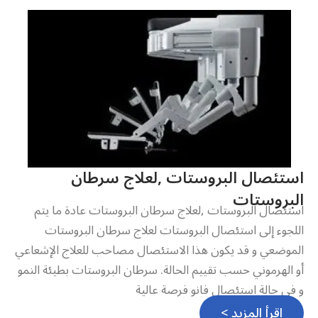
استئصال البروستات ,لعلاج سرطان
البروستات
استئصال البروستات ,لعلاج سرطان البروستات عادة ما يتم
اللجوء إلى استئصال البروستات لعلاج سرطان البروستات
الموضعي و قد يكون هذا الاستئصال مصاحب للعلاج الإشعاعي
أو الهرموني حسب تقييم الحالة. سرطان البروستات بطيئة النمو
و في حالة استئصال فانو فرصة عالية
اقرأ المزيد >