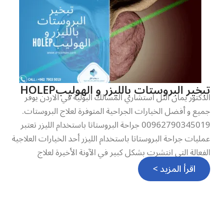
تبخير البروستات بالليزر و الهوليبHOLEP
الدكتور يمان التل استشاري المسالك البولية في الاردن يوفر
جميع و أفضل الخيارات الجراحية المتوفرة لعلاج البروستات.
00962790345019 جراحة البروستاتا باستخدام الليزر تعتبر
عمليات جراحة البروستاتا باستخدام الليزر أحد الخيارات العلاجية
الفعالة التي انتشرت بشكل كبير في الآونة الأخيرة لعلاج
اقرأ المزيد >