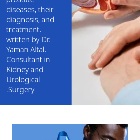
diseases, their
diagnosis, and
treatment,
written by Dr.
Yaman Altal,
Consultant in
Kidney and
Urological
Surgery.