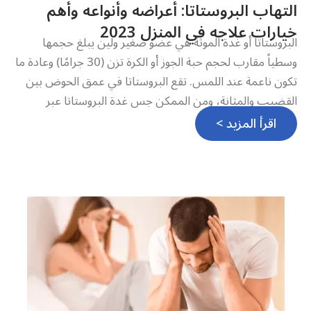
التهاب البروستاتا: أعراضه وأنواعه وأهم
خيارات علاجه في المنزل 2023
البروستاتا أو غدة الموثة هي عضو صغير ولين يبلغ حجمها
وسطياً مقارب لحجم حبة الجوز أو الكرة تزن (30 جرامًا) وعادة ما
تكون ناعمة عند اللمس. تقع البروستاتا في عمق الحوض بين
القضيب والمثانة، ومن الممكن جس غدة البروستاتا عبر
اقرأ المزيد >