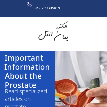
+962 790345019
Important
Information
About the
Prostate
Read specialized
articles on
prostate