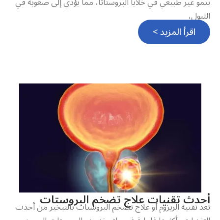
بنمو غير طبيعي في خلايا البروستاتا، مما يؤدي إلى صعوبة في
التبول،
اقرأ المزيد >
أحدث تقنيات علاج تضخم البروستات
تعد تقنية الريزوم أو علاج تضخم البروستات بالتبخير من أحدث