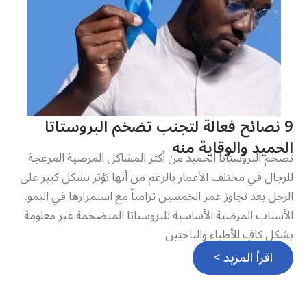
9 نصائح فعالة لتجنب تضخم البروستاتا
الحميد والوقاية منه
تضخم البروستاتا الحميد من أكثر المشاكل المرضية المزعجة
للرجال في مختلف الأعمار بالرغم من أنها تؤثر بشكل كبير على
الرجل بعد تجاوز عمر الخمسين تزامناً مع استمرارها في النمو.
الأسباب المرضية الأساسية للبروستاتا المتضخمة غير معلومة
بشكل كافٍ للأطباء والباحثين
اقرأ المزيد >