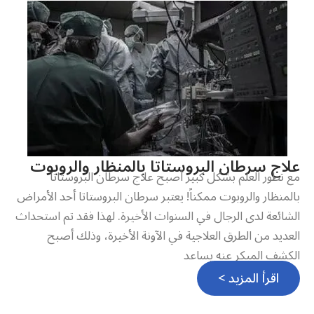
علاج سرطان البروستاتا بالمنظار والروبوت
مع تطور العلم بشكل كبير أصبح علاج سرطان البروستاتا
بالمنظار والروبوت ممكناً! يعتبر سرطان البروستاتا أحد الأمراض
الشائعة لدى الرجال في السنوات الأخيرة. لهذا فقد تم استحداث
العديد من الطرق العلاجية في الآونة الأخيرة، وذلك أصبح
الكشف المبكر عنه يساعد
اقرأ المزيد >