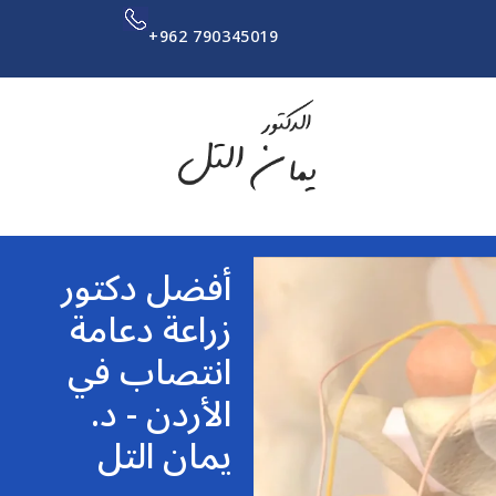
+962 790345019
أفضل دكتور
زراعة دعامة
انتصاب في
الأردن - د.
يمان التل