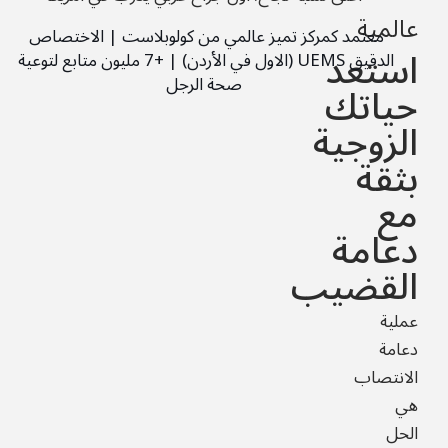
عالمية
معتمد كمركز تميز عالمي من كولوبلاست | الاختصاص 
استعد
الدقيق UEMS (الاول في الأردن) | +7 مليون متابع لتوعية 
صحة الرجل
حياتك
الزوجية
بثقة
مع
دعامة
القضيب
عملية
دعامة
الانتصاب
هي
الحل