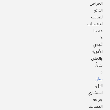
الجراحي
الدائم
لضعف
الانتصاب
عندما
لا
تُجدي
الأدوية
والحقن
نفعاً.
د.
يمان
التل،
استشاري
جراحة
المسالك