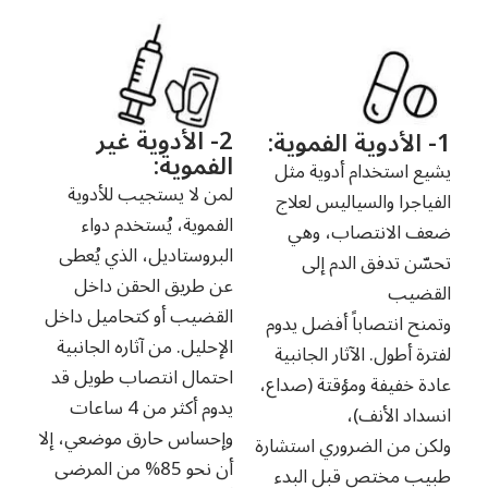
2- الأدوية غير
1- الأدوية الفموية:
الفموية:
يشيع استخدام أدوية مثل
لمن لا يستجيب للأدوية
الفياجرا والسياليس لعلاج
الفموية، يُستخدم دواء
ضعف الانتصاب، وهي
البروستاديل، الذي يُعطى
تحسّن تدفق الدم إلى
عن طريق الحقن داخل
القضيب
القضيب أو كتحاميل داخل
وتمنح انتصاباً أفضل يدوم
الإحليل. من آثاره الجانبية
لفترة أطول. الآثار الجانبية
احتمال انتصاب طويل قد
عادة خفيفة ومؤقتة (صداع،
يدوم أكثر من 4 ساعات
انسداد الأنف)،
وإحساس حارق موضعي، إلا
ولكن من الضروري استشارة
أن نحو 85% من المرضى
طبيب مختص قبل البدء