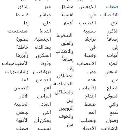
ضعف
الكهفيين
مشاكل
غير
الذكور
الانتصاب
في
نفسية
مباشر
لاسيما
لدى
القضيب
أهمها
على
إذا
الذكور
مسببة
القدرة
استخدمت
الضغوط
إضافةً
تراجعًا
الجنسية.
بصورة
والقلق
إلى
في
يعد الداء
خاطئة
والاكتئاب
أذيات
وظيفة
السكري
وأبرزها
إضافةً
الجزء
الانتصاب
وفرط
الأمفيتامينات
إلى
السفلي
ومن
برولاكتين
والباربيتورات
المشاكل
من
هذه
الدم من
كما
االجتماعية،
النخاع
الأمراض
أهم
تتضمن
والمشاكل
الشوكي
ارتفاع
أمراض
الآثار
بين
والتي
ضغظ
الغدد
الجانبية
الزوجين
تمنع
الدم
التي
لبعض
والخوف
وصول
وتصلب
يمكن أن
الأدوية
من
الإشارات
الأوعية
تسبب
ضعف