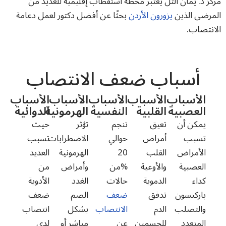
مركز د. يمان التل يعتبر محطة استقطاب إقليمية للعديد من
المرضى الذين
يزورون الأردن
بحثًا عن أفضل دكتور لعمل دعامة
الانتصاب.
أسباب ضعف الانتصاب
الأسباب
الأسباب
الأسباب
الأسباب
الأسباب
العصبية
القلبية
النفسية
الهرمونية
الدوائية
يمكن أن
تعيق
تنجم
تؤثر
حيث
تسبب
أمراض
حوالي
الاضطرابات
تسبب
الأمراض
القلب
20
الهرمونية
العديد
العصبية
والأوعية
%من
وأمراض
من
كداء
الدموية
حالات
الغدد
الأدوية
باركنسون
تدفق
ضعف
الصم
ضعف
والتصلب
الدم
الانتصاب
بشكل
انتصاب
المتعدد
للجسمين
عن
مباشر أو
لدى