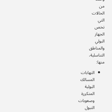
من
الحالات
التي
تخص
الجهاز
البولي
والمناطق
التناسلية،
منها:
التهابات
المسالك
البولية
المتكررة
وصعوبات
التبول