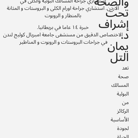
والصحة
استشاري جراحة المسالك البولية والكلى في
تحت
الاردن.
استشاري جراحة اورام الكلى و البروستات و المثانة
بالمنظار و الروبوت
إشراف
خبرة ١٤ عاما في بريطانيا.
د.
الاختصاص الدقيق من مستشفى جامعة امبريال كوليج لندن
يمان
في جراحات البروستات و الروبوت و المناظير
التل
تعد
صحة
المسالك
البولية
من
الركائز
الأساسية
لجودة
الحياة