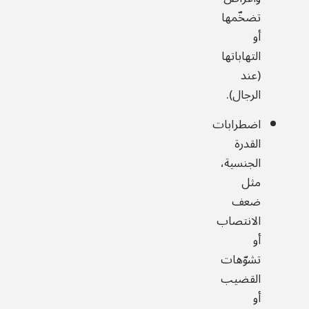
تضخّمها
أو
التهاباتها
(عند
الرجال).
اضطرابات
القدرة
الجنسية،
مثل
ضعف
الانتصاب
أو
تشوّهات
القضيب
أو