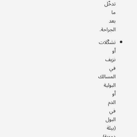
تدخّل
ما
بعد
الجراحة.
تشكّلات
أو
نزيف
في
المسالك
البولية
أو
الدم
في
البول
(بيلة
دموية).