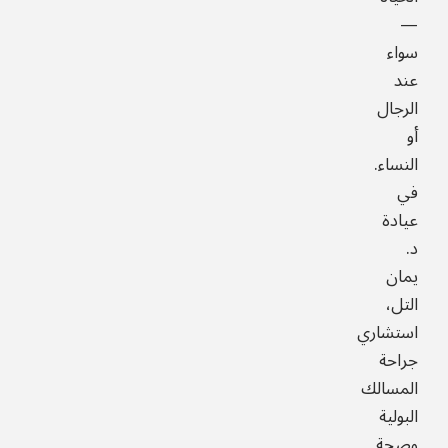
—
سواء
عند
الرجال
أو
النساء.
في
عيادة
د.
يمان
التل،
استشاري
جراحة
المسالك
البولية
وصحة