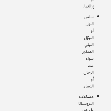
إزالتها.
سلس
البول
أو
التبوّل
الليلي
المتكرر
سواء
عند
الرجال
أو
النساء.
مشكلات
البروستاتا
وأعراض