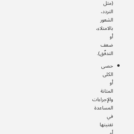
(مثل
التردد،
الشعور
بالامتلاء،
أو
ضعف
التدفّق).
حصى
الكلى
أو
المثانة
والإجراءات
المساعدة
في
تفتيتها
أو