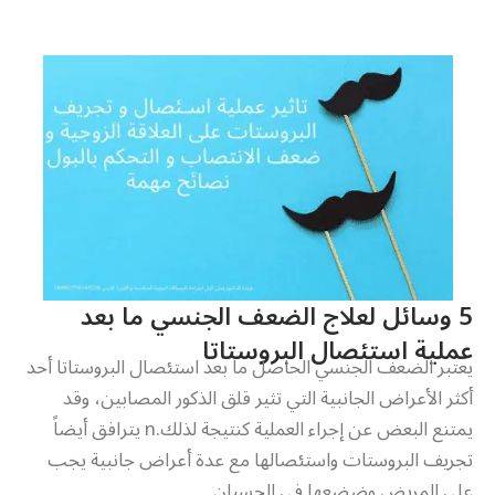
5 وسائل لعلاج الضعف الجنسي ما بعد
عملية استئصال البروستاتا
يعتبر الضعف الجنسي الحاصل ما بعد استئصال البروستاتا أحد
أكثر الأعراض الجانبية التي تثير قلق الذكور المصابين، وقد
يمتنع البعض عن إجراء العملية كنتيجة لذلك.n يترافق أيضاً
تجريف البروستات واستئصالها مع عدة أعراض جانبية يجب
على المريض وضضعها في الحسبان