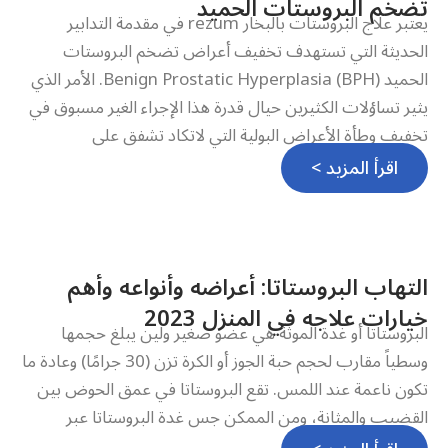
تضخم البروستات الحميد
يعتبر علاج البروستات بالبخار rezum في مقدمة التدابير
الحديثة التي تستهدف تخفيف أعراض تضخم البروستات
الحميد Benign Prostatic Hyperplasia (BPH). الأمر الذي
يثير تساؤلات الكثيرين حيال قدرة هذا الإجراء الغير مسبوق في
تخفيف وطأة الأعراض البولية التي لاتكاد تشفق على
اقرأ المزيد >
التهاب البروستاتا: أعراضه وأنواعه وأهم
خيارات علاجه في المنزل 2023
البروستاتا أو غدة الموثة هي عضو صغير ولين يبلغ حجمها
وسطياً مقارب لحجم حبة الجوز أو الكرة تزن (30 جرامًا) وعادة ما
تكون ناعمة عند اللمس. تقع البروستاتا في عمق الحوض بين
القضيب والمثانة، ومن الممكن جس غدة البروستاتا عبر