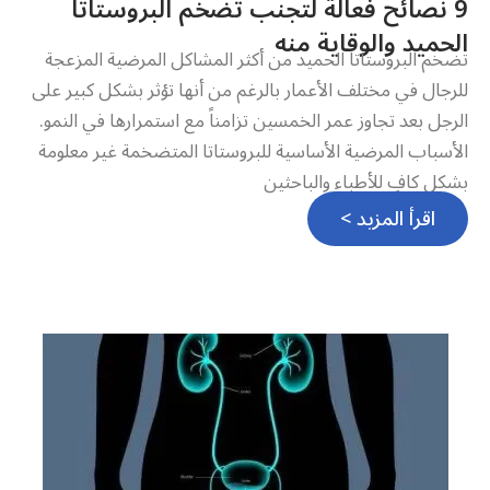
9 نصائح فعالة لتجنب تضخم البروستاتا
الحميد والوقاية منه
تضخم البروستاتا الحميد من أكثر المشاكل المرضية المزعجة
للرجال في مختلف الأعمار بالرغم من أنها تؤثر بشكل كبير على
الرجل بعد تجاوز عمر الخمسين تزامناً مع استمرارها في النمو.
الأسباب المرضية الأساسية للبروستاتا المتضخمة غير معلومة
بشكل كافٍ للأطباء والباحثين
اقرأ المزيد >