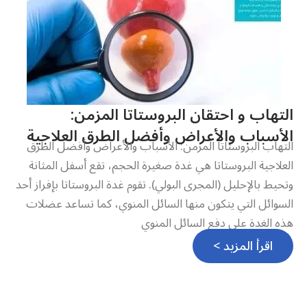
التهاب و احتقان البروستاتا المزمن:
الأسباب والأعراض وأفضل الطرق العلاجية
التهاب البروستاتا المزمن: الأسباب والأعراض وأفضل الطرق
العلاجية البروستاتا هي غدة صغيرة الحجم، تقع أسفل المثانة
وتحيط بالإحليل (المجرى البولي). تقوم غدة البروستاتا بإفراز أحد
السوائل التي يتكون منها السائل المنوي، كما تساعد عضلات
هذه الغدة على دفع السائل المنوي
اقرأ المزيد >