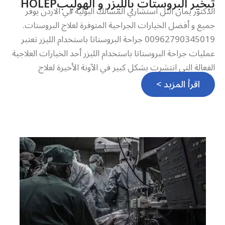
تبخير البروستات بالليزر و الهوليبHOLEP
الدكتور يمان التل استشاري المسالك البولية في الاردن يوفر
جميع و أفضل الخيارات الجراحية المتوفرة لعلاج البروستات.
00962790345019 جراحة البروستاتا باستخدام الليزر تعتبر
عمليات جراحة البروستاتا باستخدام الليزر أحد الخيارات العلاجية
الفعالة التي انتشرت بشكل كبير في الآونة الأخيرة لعلاج
اقرأ المزيد >