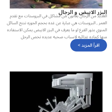
البزر الابيض و الرجال
العديد من الرجال يعانون من مشاكل في البروستات مع تقدم
العمر , البروستات هي عبارة عن غده بحجم الجوزه تنتج السائل
المنوي بذور القرع او ما يعرف في البزر الابيض يمكن الاستفاده
منها كماده غذائيه لاسباب صحيه عديده تخص الرجل
اقرأ المزيد >