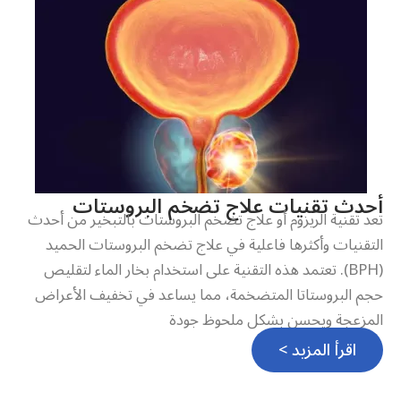
أحدث تقنيات علاج تضخم البروستات
تعد تقنية الريزوم أو علاج تضخم البروستات بالتبخير من أحدث
التقنيات وأكثرها فاعلية في علاج تضخم البروستات الحميد
(BPH). تعتمد هذه التقنية على استخدام بخار الماء لتقليص
حجم البروستاتا المتضخمة، مما يساعد في تخفيف الأعراض
المزعجة ويحسن بشكل ملحوظ جودة
اقرأ المزيد >