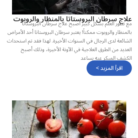
علاج سرطان البروستاتا بالمنظار والروبوت
مع تطور العلم بشكل كبير أصبح علاج سرطان البروستاتا
بالمنظار والروبوت ممكناً! يعتبر سرطان البروستاتا أحد الأمراض
الشائعة لدى الرجال في السنوات الأخيرة. لهذا فقد تم استحداث
العديد من الطرق العلاجية في الآونة الأخيرة، وذلك أصبح
الكشف المبكر عنه يساعد
اقرأ المزيد >