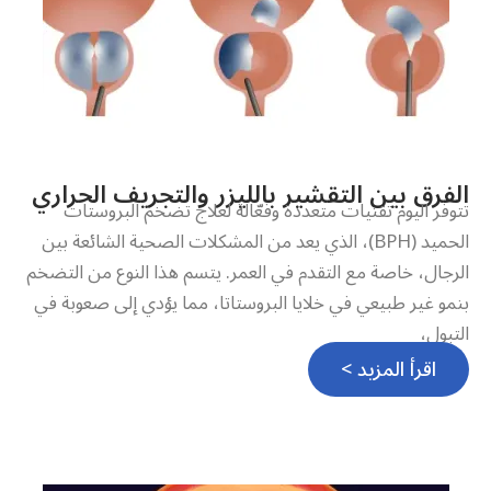
الفرق بين التقشير بالليزر والتجريف الحراري
تتوفر اليوم تقنيات متعددة وفعّالة لعلاج تضخم البروستات
الحميد (BPH)، الذي يعد من المشكلات الصحية الشائعة بين
الرجال، خاصة مع التقدم في العمر. يتسم هذا النوع من التضخم
بنمو غير طبيعي في خلايا البروستاتا، مما يؤدي إلى صعوبة في
التبول،
اقرأ المزيد >