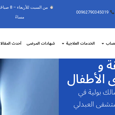
00962790345019
مساءً
تصاب
الخدمات العلاجية
شهادات المرضى
أحدث المقال
ة و
 الأطفال
لك بولية في
ستشفى العبدلي