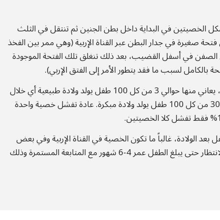
تشكل الخصيتين في البداية داخل بطن الجنين ثم تنتقل في الثلث
فتحة صغيرة في جدار البطن عبر القناة الإربية (وهي ممر بين الفخذ
 الصفن في أسفل القضيب، بعد ذلك تنغلق تلك الفتحة الموجودة
ة بالكامل لسبب ما فقد يتطور الأمر إلى الفتق الإربي).
المعلقة من الحالات الشائعة لدى الأطفال، يعاني منها حوالي 3 من كل 100 طفل يولد ولادة طبيعية أي خلال
الشهر التاسع من الحمل بينما تزداد النسبة لتصل إلى 30 من كل 100 طفل يولد ولادة مبكرة. عادة تفشل خصية واحدة
عد الولادة، غالباً ما تكون الخصية في القناة الإربية وفي بعض
الحالات داخل البطن. يوصي الطبيب في هذه الحالة الانتظار حتى يبلغ الطفل عمر 4-6 شهور مع المتابعة المستمرة وذلك
.