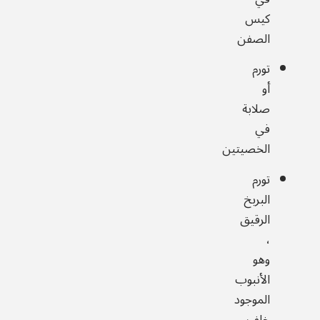
كيس
الصفن
تورم
أو
صلابة
في
الخصيتين
تورم
البربخ
الرقيق
،
وهو
الأنبوب
الموجود
خلف