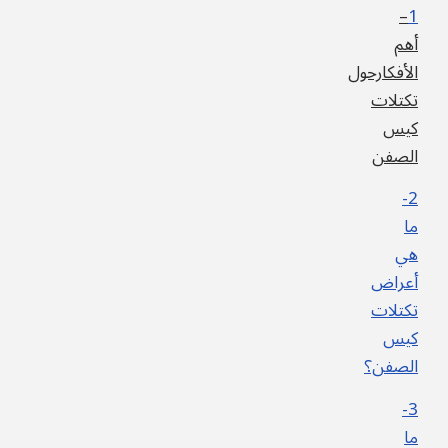
–
1
أهم
الأفكارحول
تكتلات
كيس
الصفن
2-
ما
هي
أعراض
تكتلات
كيس
الصفن؟
3-
ما