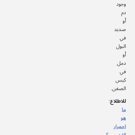
وجود
دم
أو
صديد
في
البول
أو
دمل
في
كيس
الصفن.
للاطلاع
:
ما
هو
احمرار