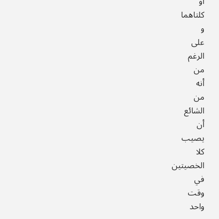
أو
كلتاهما
و
على
الرغم
من
أنه
من
الشائع
أن
يصيب
كلا
الخصيتين
في
وقت
واحد