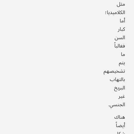
مثل
الكلاميديا؛
أما
كبار
السن
فغالباً
ما
يتم
تشخيصهم
بالتهاب
البربخ
غير
الجنسي.
هناك
أيضاً