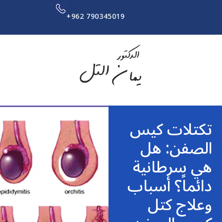
+962 790345019
تكتلات كيس
الصفن: هل
هي سرطانية
دائماً؟ أسباب
وعلاج كتل