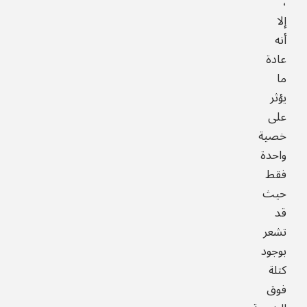
،
إلا
أنه
عادة
ما
يؤثر
على
خصية
واحدة
فقط
حيث
قد
تشعر
بوجود
كتلة
فوق