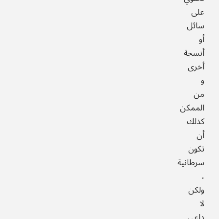
على
سائل
أو
أنسجة
أخرى
و
من
الممكن
كذلك
أن
تكون
سرطانية
،
ولكن
لا
داعي