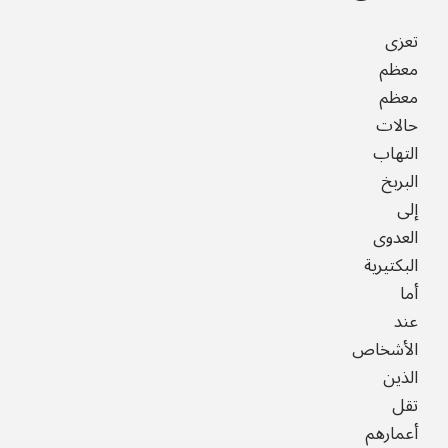
تعزى
معظم
معظم
حالات
التهاب
البربخ
إلى
العدوى
البكتيرية
أما
عند
الأشخاص
الذين
تقل
أعمارهم