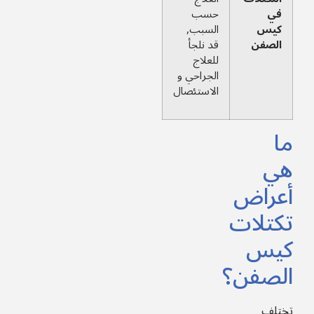
في
حسب
كيس
السبب,
الصفن
قد نلجأ
للعلاج
الجراحي و
الاستئصال
ما
هي
أعراض
تكتلات
كيس
الصفن؟
تختلف