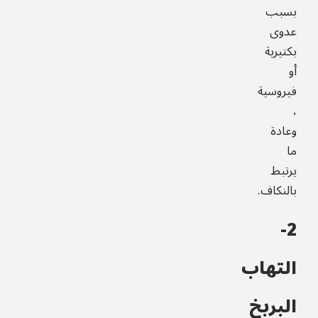
بسبب
عدوى
بكتيرية
أو
فيروسية
،
وعادة
ما
يرتبط
بالنكاف.
2-
التهاب
البربخ