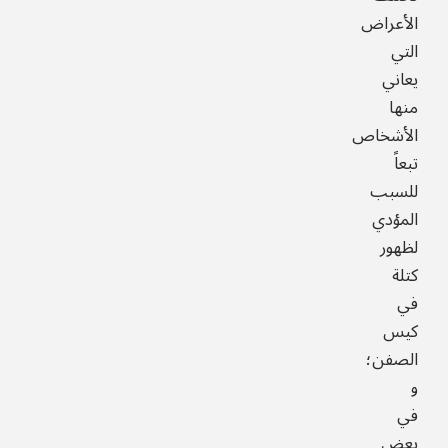
الأعراض
التي
يعاني
منها
الأشخاص
تبعاً
للسبب
المؤدي
لظهور
كتلة
في
كيس
الصفن؛
و
في
بعض