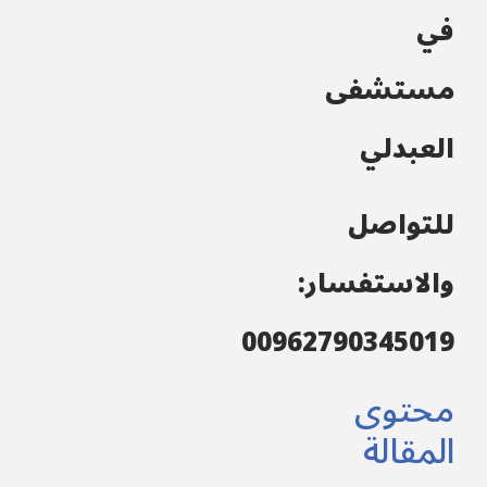
في
مستشفى
العبدلي
للتواصل
والاستفسار:
00962790345019
محتوى
المقالة