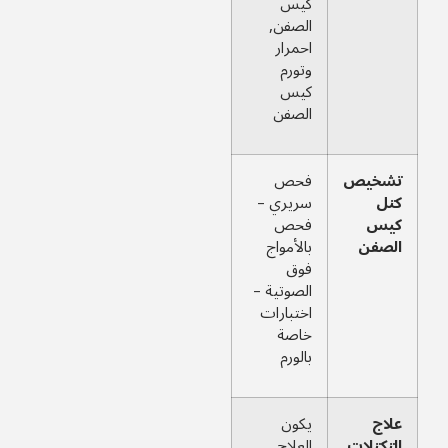
كيس
الصفن,
احمرار
وتورم
كيس
الصفن
تشخيص
فحص
كتل
سريري –
كيس
فحص
الصفن
بالأمواج
فوق
الصوتية –
اختبارات
خاصة
بالورم
علاج
يكون
التكتلات
العلاج