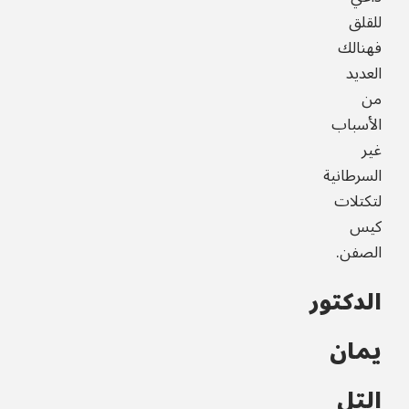
للقلق
فهنالك
العديد
من
الأسباب
غير
السرطانية
لتكتلات
كيس
الصفن.
الدكتور
يمان
التل