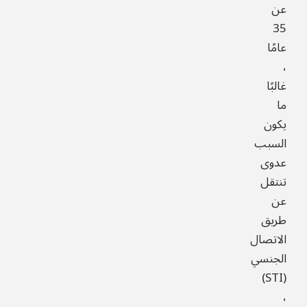
عن
35
عامًا
،
غالبًا
ما
يكون
السبب
عدوى
تنتقل
عن
طريق
الاتصال
الجنسي
(STI)
،