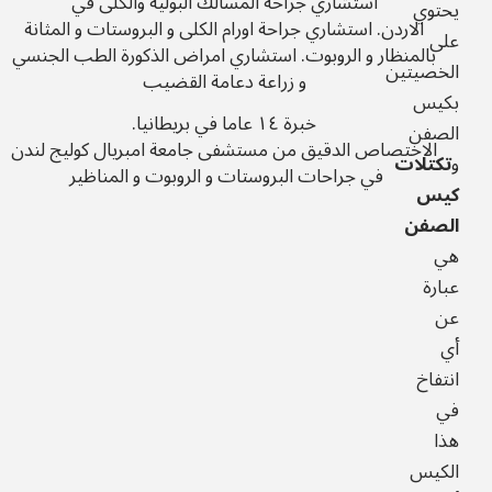
استشاري جراحة المسالك البولية والكلى في
يحتوي
الاردن.
استشاري جراحة اورام الكلى و البروستات و المثانة
على
بالمنظار و الروبوت.
استشاري امراض الذكورة الطب الجنسي
الخصيتين
و زراعة دعامة القضيب
بكيس
خبرة ١٤ عاما في بريطانيا.
الصفن
الاختصاص الدقيق من مستشفى جامعة امبريال كوليج لندن
و
تكتلات
في جراحات البروستات و الروبوت و المناظير
كيس
الصفن
هي
عبارة
عن
أي
انتفاخ
في
هذا
الكيس