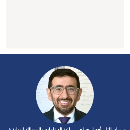
د. يمان التل، أفضل جراحي زراعة الدعامات والمسالك البولية في