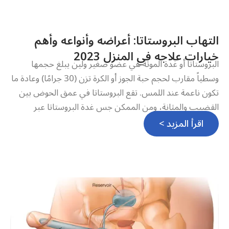
التهاب البروستاتا: أعراضه وأنواعه وأهم
خيارات علاجه في المنزل 2023
البروستاتا أو غدة الموثة هي عضو صغير ولين يبلغ حجمها
وسطياً مقارب لحجم حبة الجوز أو الكرة تزن (30 جرامًا) وعادة ما
تكون ناعمة عند اللمس. تقع البروستاتا في عمق الحوض بين
القضيب والمثانة، ومن الممكن جس غدة البروستاتا عبر
اقرأ المزيد >