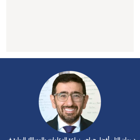
د. يمان التل، أفضل جراحي زراعة الدعامات والمسالك البولية في