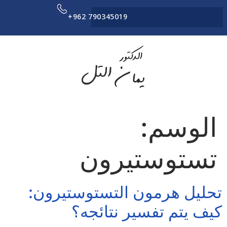
+962 790345019
الوسم:
تستوستيرون
تحليل هرمون التستوستيرون:
كيف يتم تفسير نتائجه؟