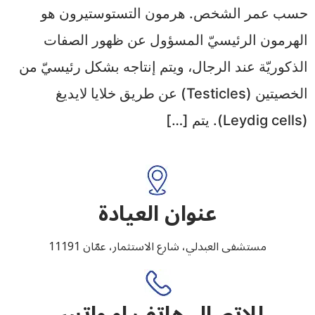
حسب عمر الشخص. هرمون التستوستيرون هو
الهرمون الرئيسيّ المسؤول عن ظهور الصفات
الذكوريّة عند الرجال، ويتم إنتاجه بشكل رئيسيّ من
الخصيتين (Testicles) عن طريق خلايا لايديغ
(Leydig cells). يتم […]
عنوان العيادة
مستشفى العبدلي، شارع الاستثمار، عمّان 11191
للإتصال هاتف او واتس