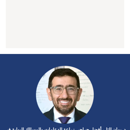
د. يمان التل، أفضل جراحي زراعة الدعامات والمسالك البولية في