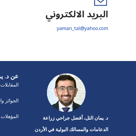
البريد الالكتروني
yaman_tal@yahoo.com
عن د. يم
المقابلات 
الجوائز وا
المؤهلات ا
د. يمان التل، أفضل جراحي زراعة
الدعامات والمسالك البولية في الأردن