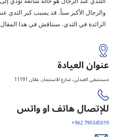
التثدي عند الرجال هو حالة شائعة تؤدي إلى 
والرجال الأكبر سناً. قد يسبب كبر الثدي ع
الزائدة في الثدي. سنناقش في هذا المقال
عنوان العيادة
مستشفى العبدلي، شارع الاستثمار، عمّان 11191
للإتصال هاتف او واتس
+962 790345019