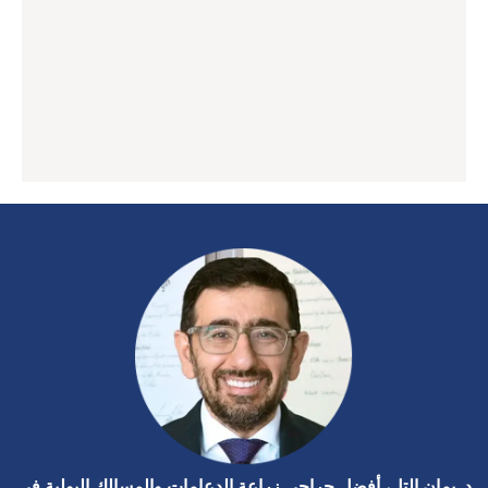
د. يمان التل، أفضل جراحي زراعة الدعامات والمسالك البولية في