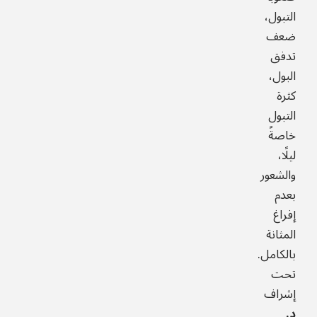
التبول،
ضعف
تدفق
البول،
كثرة
التبول
خاصةً
ليلًا،
والشعور
بعدم
إفراغ
المثانة
بالكامل.
تحت
إشراف
د.