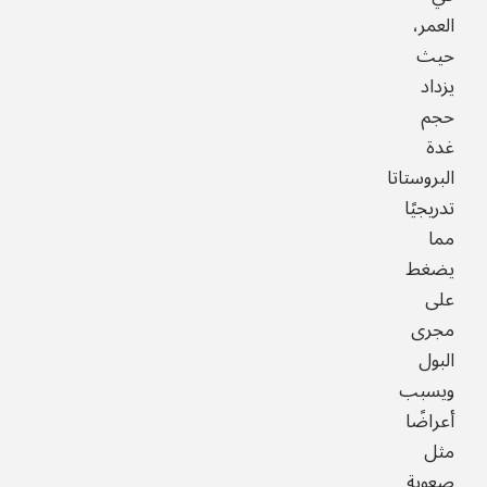
العمر،
حيث
يزداد
حجم
غدة
البروستاتا
تدريجيًا
مما
يضغط
على
مجرى
البول
ويسبب
أعراضًا
مثل
صعوبة