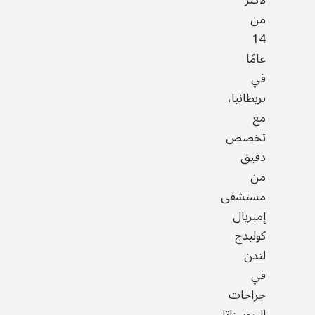
من
14
عامًا
في
بريطانيا،
مع
تخصص
دقيق
من
مستشفى
إمبريال
كوليدج
لندن
في
جراحات
البروستاتا