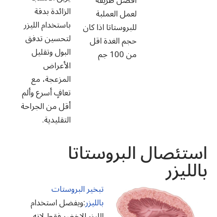
افضل طريقة
الزائدة بدقة
لعمل العملبة
باستخدام الليزر
للبروستاتا اذا كان
لتحسين تدفق
حجم الغدة اقل
البول وتقليل
من 100 جم
الأعراض
المزعجة، مع
تعافٍ أسرع وألم
أقل من الجراحة
التقليدية.
استئصال البروستاتا
بالليزر
تبخير البروستات
بالليزر
:ويفضل استخدام
الليزر الاخضر فقط لانه