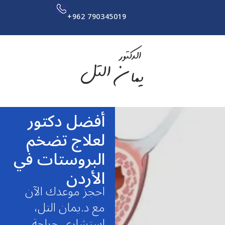
+962 790345019
أفضل دكتور
لعلاج تضخم
البروستات في
الأردن
احجز موعدك الآن
مع د.يمان التل،
استشاري جراحة