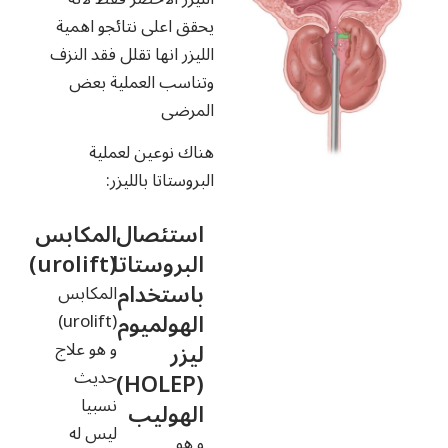
يحقق اعلى نتائجو اهمية
الليزر انها تقلل فقد النزف
وتناسب العملية بعض
المرضى
هناك نوعين لعملية
البروستاتا بالليزر:
استئصال
المكابس
البروستاتا
(urolift)
باستخدام
المكابس
الهولميوم
(urolift)
ليزر
و هو علاج
حديث
(HOLEP)
نسبيا
الهوليب
ليس له
و هو