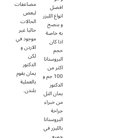
مضاعفات
افضل
لبعض
انواع الليزر
الحالات
و ينصح
حاليا غير
به خاصة
موجود في
اذا كان
الاردن و
حجم
لكن
البروستاتا
الدكتور
اكثر من
يمان يقوم
100 جم و
بالعملية
الدكتور
بلندن.
يمان التل
من خبراء
جراحة
البروستاتا
بالليزر في
جميع