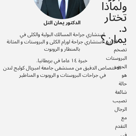
ولماذا
تختار
د.
الدكتور يمان التل
يمان؟
استشاري جراحة المسالك البولية والكلى في
الاردن.
استشاري جراحة اورام الكلى و البروستات و المثانة
بالمنظار و الروبوت
تضخم
البروستات
خبرة ١٤ عاما في بريطانيا.
الحميد
الاختصاص الدقيق من مستشفى جامعة امبريال كوليج لندن
في جراحات البروستات و الروبوت و المناظير
هو
حالة
شائعة
تصيب
الرجال
مع
التقدم
في