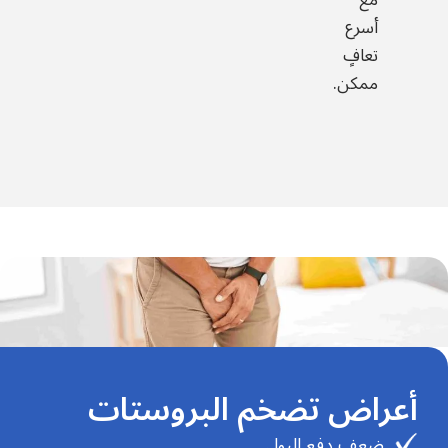
أسرع
تعافٍ
ممكن.
أعراض تضخم البروستات
ضعف دفع البول