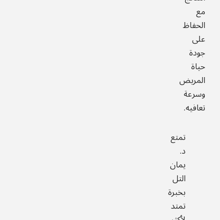
مع
الحفاظ
على
جودة
حياة
المريض
وسرعة
تعافيه.
تمتع
د.
يمان
التل
بخبرة
تمتد
لأكثر