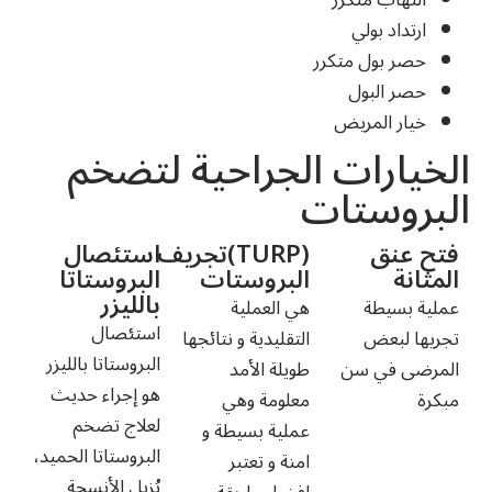
التهاب متكرر
ارتداد بولي
حصر بول متكرر
حصر البول
خيار المريض
الخيارات الجراحية لتضخم
البروستات
فتح عنق
(TURP)تجريف
استئصال
المثانة
البروستات
البروستاتا
بالليزر
عملية بسيطة
هي العملية
استئصال
تجريها لبعض
التقليدية و نتائجها
البروستاتا بالليزر
المرضى في سن
طويلة الأمد
هو إجراء حديث
مبكرة
معلومة وهي
لعلاج تضخم
عملية بسيطة و
البروستاتا الحميد،
امنة و تعتبر
يُزيل الأنسجة