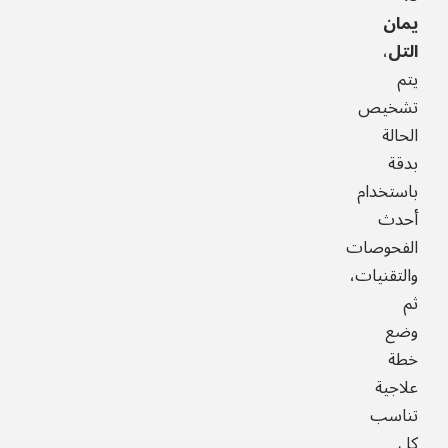
يمان
التل
،
يتم
تشخيص
الحالة
بدقة
باستخدام
أحدث
الفحوصات
والتقنيات،
ثم
وضع
خطة
علاجية
تناسب
كل