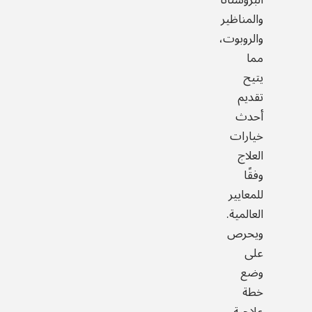
والمناظير
والروبوت،
مما
يتيح
تقديم
أحدث
خيارات
العلاج
وفقًا
للمعايير
العالمية.
ويحرص
على
وضع
خطة
علاجية