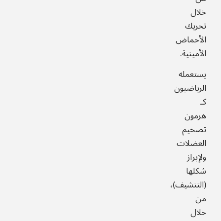
خلال
تحريك
الأحماض
الأمينية.
يستعمله
الرياضيون
كـ
هرمون
تضخيم
العضلات
ولإبراز
شكلها
(التنشيف)،
من
خلال