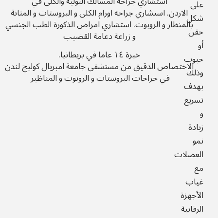
استشاري جراحة المسالك البولية والكلى في
على
الاردن.
استشاري جراحة اورام الكلى و البروستات و المثانة
شكل
بالمنظار و الروبوت.
استشاري امراض الذكورة الطب الجنسي
حقن
و زراعة دعامة القضيب
أو
خبرة ١٤ عاما في بريطانيا.
حبوب
الاختصاص الدقيق من مستشفى جامعة امبريال كوليج لندن
وذلك
في جراحات البروستات و الروبوت و المناظير
بهدف
تسريع
و
زيادة
نمو
العضلات
مع
غياب
الأجهزة
الرقابية