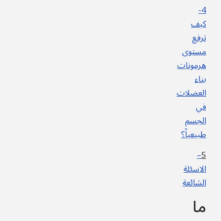
4-
كيف
ترفع
مستوى
هرمونات
بناء
العضلات
في
الجسم
طبيعياً؟
–
5
الاسئلة
الشائعة
ما