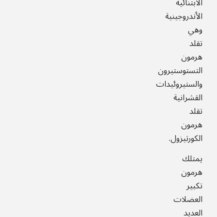
الابتنائية
الأندروجينية
وهي
تقلد
هرمون
التستوستيرون
والستيروئيدات
القشرانية
تقلد
هرمون
الكورتيزول.
يمتلك
هرمون
تكبير
العضلات
العديد