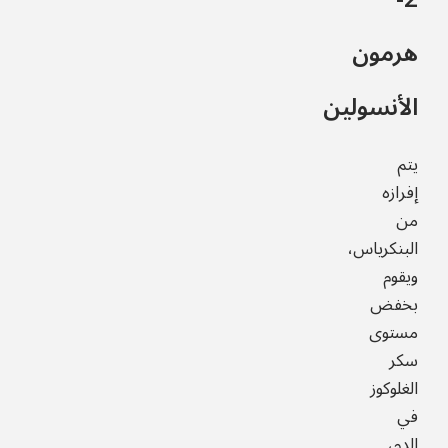
هرمون
الأنسولين
يتم
إفرازه
من
البنكرياس،
ويقوم
بخفض
مستوى
سكر
الغلوكوز
في
الدم،