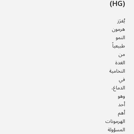
(HG)
يُفرَز
هرمون
النمو
طبيعياً
من
الغدة
النخامية
في
الدماغ،
وهو
أحد
أهم
الهرمونات
المسؤولة