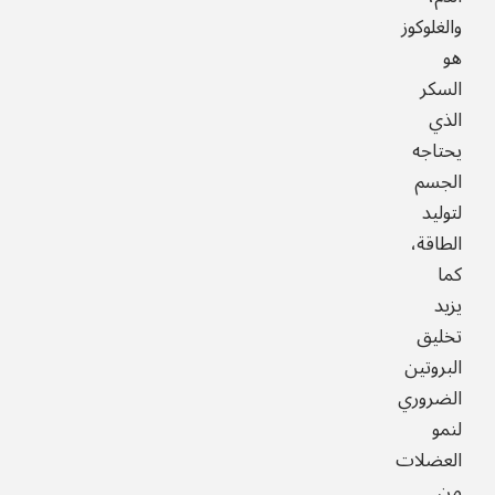
والغلوكوز
هو
السكر
الذي
يحتاجه
الجسم
لتوليد
الطاقة،
كما
يزيد
تخليق
البروتين
الضروري
لنمو
العضلات
من