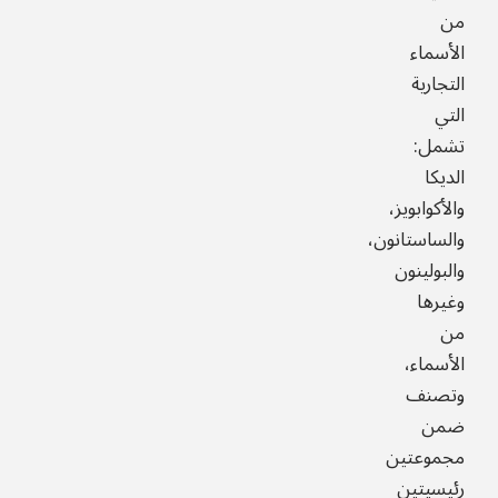
من
الأسماء
التجارية
التي
تشمل:
الديكا
والأكوابويز،
والساستانون،
والبولينون
وغيرها
من
الأسماء،
وتصنف
ضمن
مجموعتين
رئيسيتين