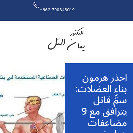
+962 790345019
احذر هرمون
بناء العضلات:
سمٌّ قاتل
يترافق مع 9
مضاعفات