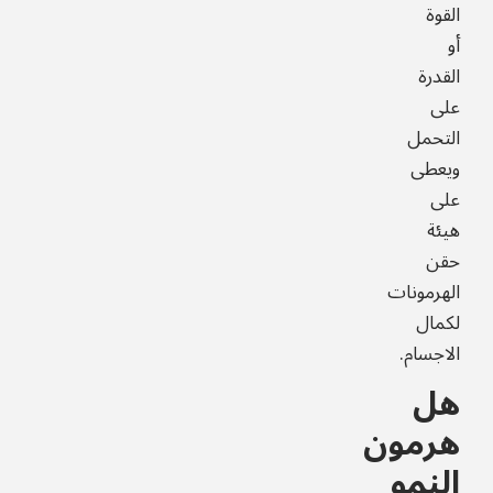
القوة
أو
القدرة
على
التحمل
ويعطى
على
هيئة
حقن
الهرمونات
لكمال
الاجسام.
هل
هرمون
النمو