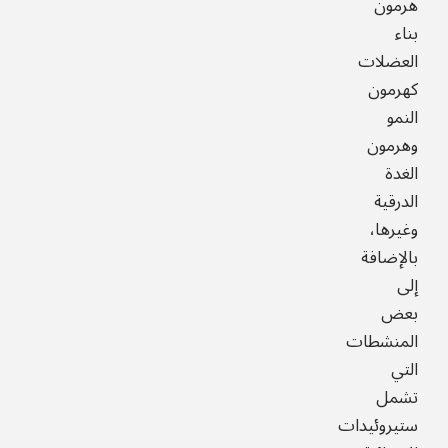
هرمون
بناء
العضلات
كهرمون
النمو
وهرمون
الغدة
الدرقية
وغيرها،
بالإضافة
إلى
بعض
المنشطات
التي
تشمل
ستيروئيدات