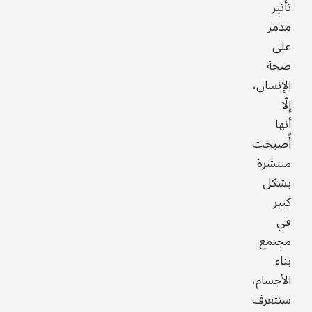
تأثير
مدمر
على
صحة
الإنسان،
إلّا
أنها
أًصبحت
منتشرة
بشكل
كبير
في
مجتمع
بناء
الأجسام،
سنتعرف