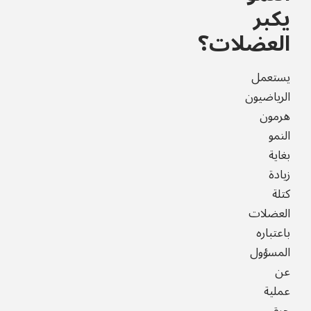
يكبر
العضلات؟
يستعمل
الرياضيون
هرمون
النمو
بغاية
زيادة
كتلة
العضلات
باعتباره
المسؤول
عن
عملية