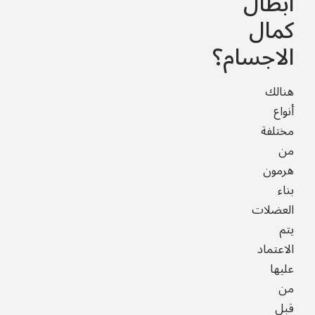
ابطال
كمال
الاجسام؟
هنالك
أنواع
مختلفة
من
هرمون
بناء
العضلات
يتم
الاعتماد
عليها
من
قبل