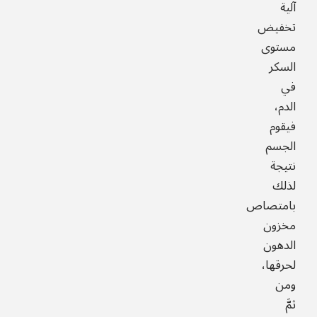
آلية
تخفيض
مستوى
السكر
في
الدم،
فيقوم
الجسم
نتيجة
لذلك
بامتصاص
مخزون
الدهون
لحرقها،
ومن
ثمَّ