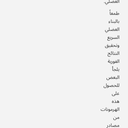
العضلي.
طمعاً
بالبناء
العضلي
السريع
وتحقيق
النتائج
الفورية
يلجأ
البعض
للحصول
على
هذه
الهرمونات
من
مصادر