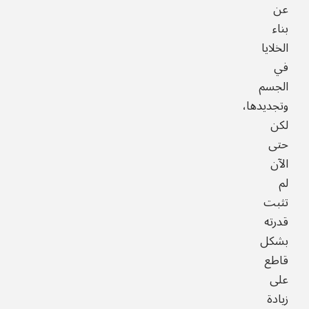
عن
بناء
الخلايا
في
الجسم
وتجديدها،
لكن
حتى
الآن
لم
تثبت
قدرته
بشكل
قاطع
على
زيادة