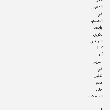
حرق
الدهون
في
الجسم،
وأيضاً
تكوين
البروتين،
كما
أنه
يسهم
في
تقليل
هدم
خلايا
العضلات.
2-