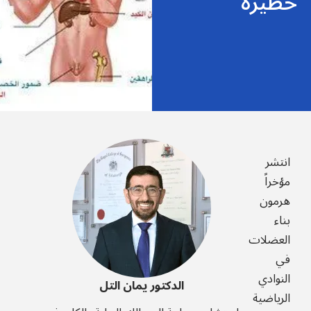
خطيرة
انتشر
مؤخراً
هرمون
بناء
العضلات
في
النوادي
الدكتور يمان التل
الرياضية