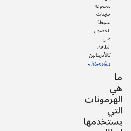
مجموعة
جزيئات
بسيطة
للحصول
على
الطاقة،
كالأدرينالين،
و
الكورتيزول
.
ما
هي
الهرمونات
التي
يستخدمها