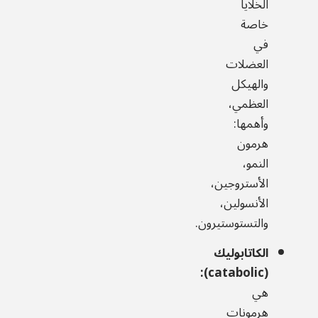
الخلايا
خاصة
في
العضلات
والهيكل
العظمي،
وأهمها:
هرمون
النمو،
الأستروجين،
الأنسولين،
والتستوستيرون.
الكاتابوليك
(catabolic):
هي
هرمونات