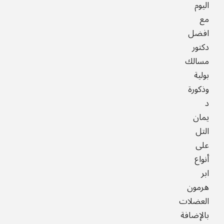
اليوم
مع
افضل
دكتور
مسالك
بولية
وذكورة
د
يمان
التل
على
أنواع
ابر
هرمون
العضلات
بالإضافة