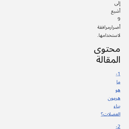
إلى
أشيع
9
أضرارمرافقة
لاستخدامها.
محتوى
المقالة
1-
ما
هو
هرمون
بناء
العضلات؟
2-