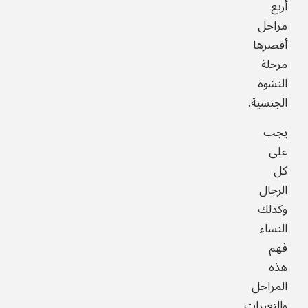
أربع
مراحل
أقصرها
مرحلة
النشوة
الجنسية.
يجب
على
كل
الرجال
وكذلك
النساء
فهم
هذه
المراحل
والتغيرات