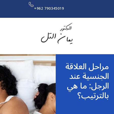
+962 790345019
مراحل العلاقة
الجنسية عند
الرجل: ما هي
بالترتيب؟