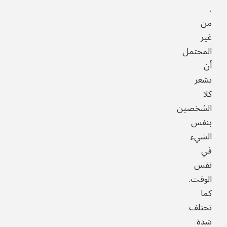
.
من
غير
المحتمل
أن
يشعر
كلا
الشخصين
بنفس
الشيء
في
نفس
الوقت.
كما
تختلف
شدة