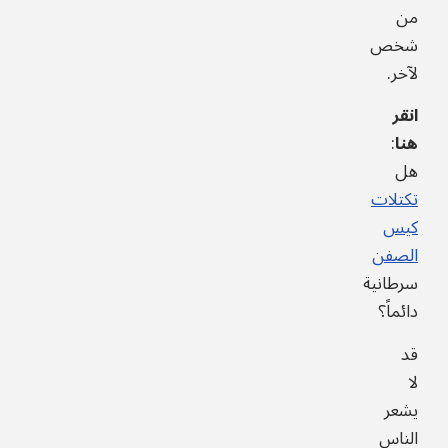
من
شخص
لآخر.
انقر
هنا
:
هل
تكتلات
كيس
الصفن
سرطانية
دائماً؟
قد
لا
يشعر
الناس