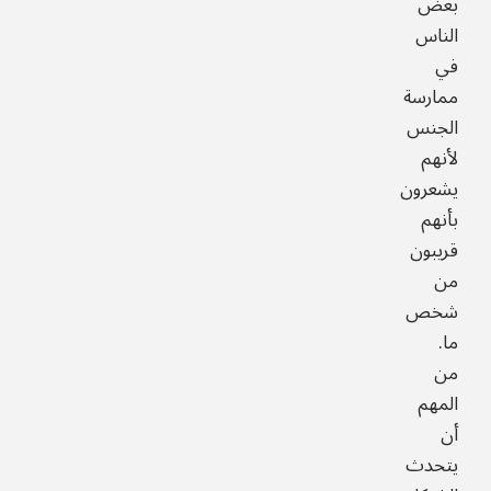
بعض
الناس
في
ممارسة
الجنس
لأنهم
يشعرون
بأنهم
قريبون
من
شخص
ما.
من
المهم
أن
يتحدث