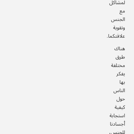
لمشاكل
مع
الجنس
وتقوية
علاقتكما.
هناك
طرق
مختلفة
يفكر
بها
الناس
حول
كيفية
استجابة
أجسادنا
للجنس،