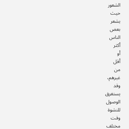
الشعور
حيث
يشعر
بعض
الناس
أكثر
أو
أقل
من
غيرهم،
وقد
يستغرق
الوصول
للنشوة
وقت
مختلف