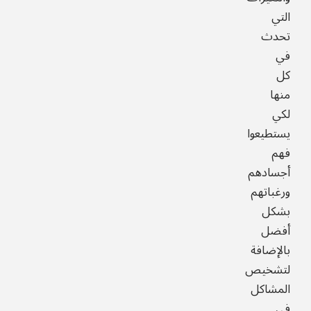
التي
تحدث
في
كل
منها
لكي
يستطيعوا
فهم
أجسادهم
ورغباتهم
بشكل
أفضل
بالإضافة
لتشخيص
المشاكل
في