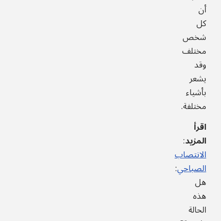
أن
كل
شخص
مختلف
وقد
يشعر
بأشياء
مختلفة.
اقرأ
المزيد
:
الانتصاب
الصباحي
:
هل
هذه
الحالة