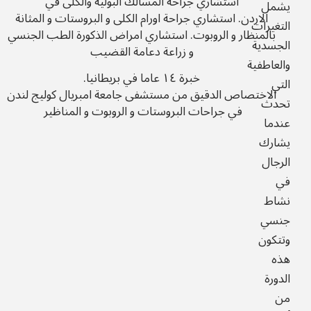
استشاري جراحة المسالك البولية والكلى في
يشمل
الاردن.
استشاري جراحة اورام الكلى و البروستات و المثانة
التغيرات
بالمنظار و الروبوت.
استشاري امراض الذكورة الطب الجنسي
الجسدية
و زراعة دعامة القضيب
والعاطفية
خبرة ١٤ عاما في بريطانيا.
التي
الاختصاص الدقيق من مستشفى جامعة امبريال كوليج لندن
تحدث
في جراحات البروستات و الروبوت و المناظير
عندما
يشارك
الرجال
في
نشاط
جنسي
وتتكون
هذه
الدورة
من