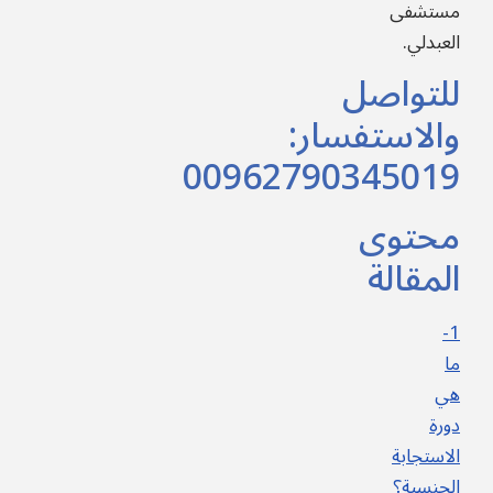
مستشفى
العبدلي.
للتواصل
والاستفسار:
00962790345019
محتوى
المقالة
1-
ما
هي
دورة
الاستجابة
الجنسية؟