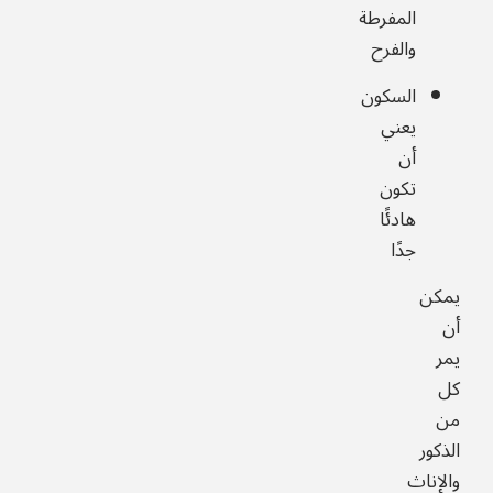
المفرطة
والفرح
السكون
يعني
أن
تكون
هادئًا
جدًا
يمكن
أن
يمر
كل
من
الذكور
والإناث