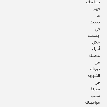
يساعدك
فهم
ما
يحدث
في
جسمك
خلال
أجزاء
مختلفة
من
دورتك
الشهرية
في
معرفة
سبب
مواجهتك