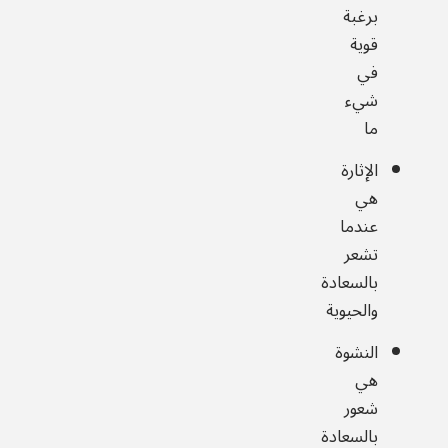
برغبة
قوية
في
شيء
ما
الإثارة
هي
عندما
تشعر
بالسعادة
والحيوية
النشوة
هي
شعور
بالسعادة