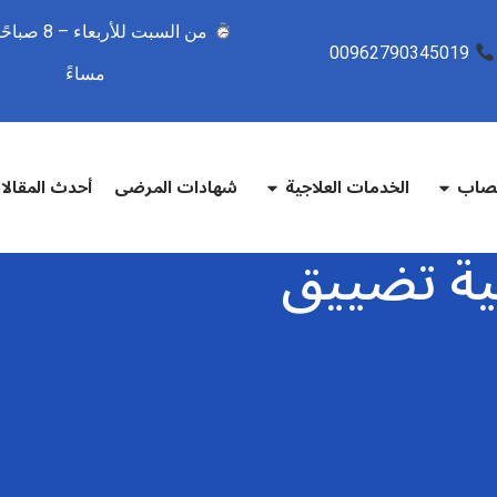
00962790345019
مساءً
تصاب
الخدمات العلاجية
شهادات المرضى
أحدث المقال
لية تضييق