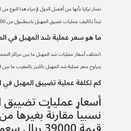
تمتاز تركيا بأنها من أفضل الدول لإجراء هذا النوع من 
تبدأ تكاليف عمليات تضيق المهبل باسطنبول من 15000 ليرة تركية تبعاً لنوع الحالة.
ما هو سعر عملية شد المهبل في ال
\تختلف أسعار عمليات شد المهبل ما بين مراكز التجميل 
يتراوح سعر عملية شد المهبل بالليزر بالمغرب ما بين 5000 -42000 درهم مغربي.
كم تكلفة عملية تضييق المهبل في 
أسعار عمليات تضييق ا
نسبياً مقارنةً بغيرها م
قيمة 39000 ريال سعودي، ومافوق.