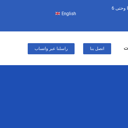
من السبت للأربعاء – 8 صباحًا وحتى 6
English
ات
اتصل بنا
راسلنا عبر واتساب