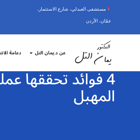
مستشفى العبدلي، شارع الاستثمار،
عمّان، الأردن
عن د.يمان التل
دعامة الان
4 فوائد تحققها عم
المهبل