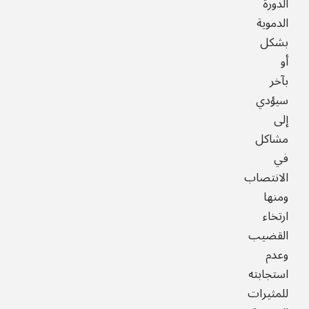
الدورة
الدموية
بشكل
أو
بآخر
سيؤدي
إلى
مشاكل
في
الانتصاب
ومنها
ارتخاء
القضيب
وعدم
استجابته
للمثيرات