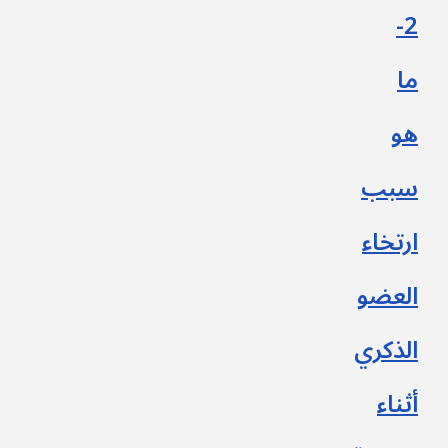
2-
ما
هو
سبب
ارتخاء
العضو
الذكري
أثناء