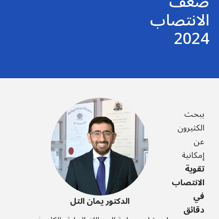
ضعف
الانتصاب
2024
يبحث
الكثيرون
عن
إمكانية
تقوية
الانتصاب
في
الدكتور يمان التل
دقائق