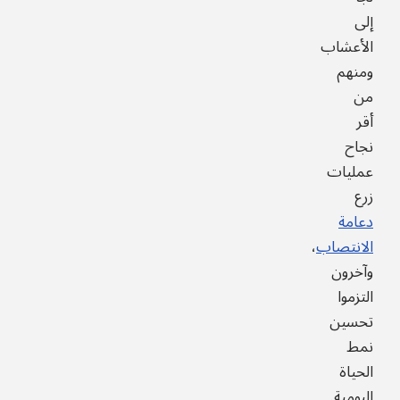
إلى
الأعشاب
ومنهم
من
أقر
نجاح
عمليات
زرع
دعامة
الانتصاب
،
وآخرون
التزموا
تحسين
نمط
الحياة
اليومية.