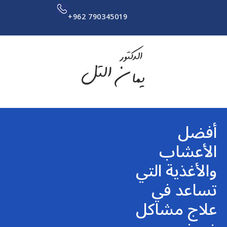
+962 790345019
أفضل
الأعشاب
والأغذية التي
تساعد في
علاج مشاكل