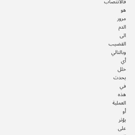
فالانتصاب
هو
مرور
الدم
الى
القضيب
وبالتالي
أي
خلل
يحدث
في
هذه
العملية
أو
يؤثر
على