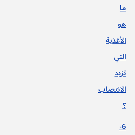
ما
هو
الأغذية
التي
تزيد
الانتصاب
؟
6-