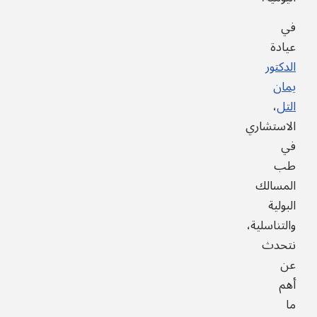
في
عيادة
الدكتور
يمان
التل
،
الاستشاري
في
طب
المسالك
البولية
والتناسلية،
نتحدث
عن
أهم
ما