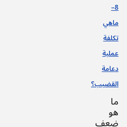
–
8
ماهي
تكلفة
عملية
دعامة
القضيب؟
ما
هو
ضعف