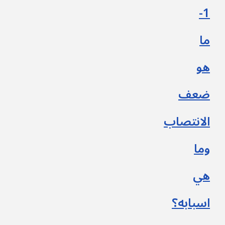
1-
ما
هو
ضعف
الانتصاب
وما
هي
اسبابه؟