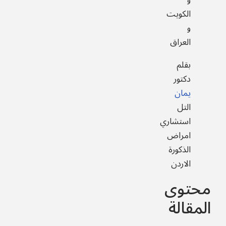
و
الكويت
و
العراق
بقلم
دكتور
يمان
التل
استشاري
امراض
الذكورة
الاردن
محتوى
المقالة