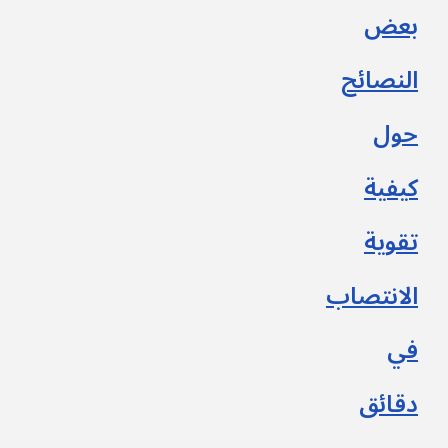
بعض
النصائح
حول
كيفية
تقوية
الانتصاب
في
دقائق