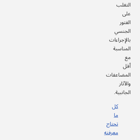
التغلب
على
الفتور
الجنسي
بالإجراءات
المناسبة
مع
أقل
المضاعفات
والآثار
الجانبية.
كل
ما
تحتاج
معرفته