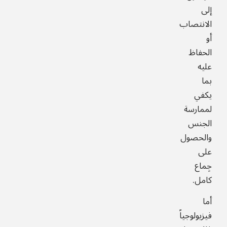
إلى
الانتصاب
أو
الحفاظ
عليه
بما
يكفي
لممارسة
الجنس
والحصول
على
جِماع
كامل.
أما
فيزيولوجياً